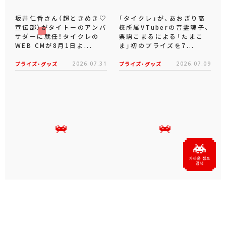
坂井仁香さん（超ときめき♡
「タイクレ」が、あおぎり高
宣伝部）がタイトーのアンバ
校所属VTuberの音霊魂子、
サダーに就任！タイクレの
栗駒こまるによる「たまこ
WEB CMが8月1日よ...
ま」初のプライズを7...
プライズ・グッズ
2026.07.31
プライズ・グッズ
2026.07.09
タイクレの「タイトーオンラ
タイトーくじオンライン -
インメダル」に潜って弾んで
Plus- に「とある科学の超
お宝ゲット！ピンパネル型メ
電磁砲T」くじが6月19日
ダルゲーム「オーシャン...
（金）登場！