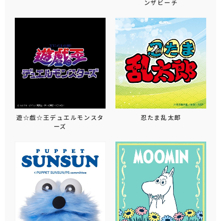
ンザビーチ
遊☆戯☆王デュエルモンスタ
忍たま乱太郎
ーズ