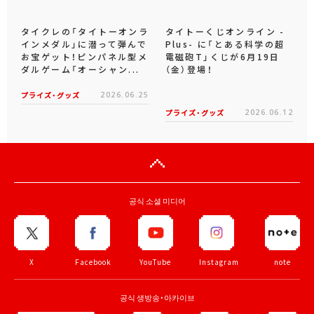
タイクレの「タイトーオンラ
タイトーくじオンライン -
インメダル」に潜って弾んで
Plus- に「とある科学の超
お宝ゲット！ピンパネル型メ
電磁砲T」くじが6月19日
ダルゲーム「オーシャン...
（金）登場！
プライズ・グッズ
2026.06.25
プライズ・グッズ
2026.06.12
공식 소셜 미디어
X
Facebook
YouTube
Instagram
note
공식 생방송・아카이브