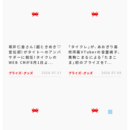
坂井仁香さん（超ときめき♡
「タイクレ」が、あおぎり高
宣伝部）がタイトーのアンバ
校所属VTuberの音霊魂子、
サダーに就任！タイクレの
栗駒こまるによる「たまこ
WEB CMが8月1日よ...
ま」初のプライズを7...
プライズ・グッズ
2026.07.31
プライズ・グッズ
2026.07.09