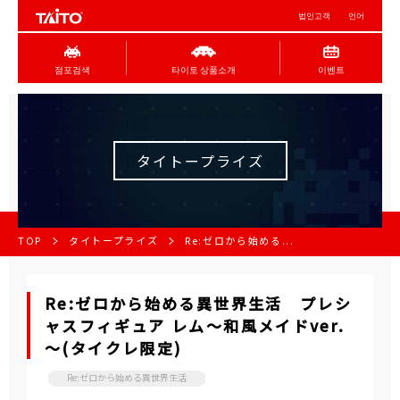
법인고객
언어
점포검색
타이토 상품소개
이벤트
タイトープライズ
TOP
タイトープライズ
Re:ゼロから始める...
Re:ゼロから始める異世界生活 プレシ
ャスフィギュア レム～和風メイドver.
～(タイクレ限定)
Re:ゼロから始める異世界生活