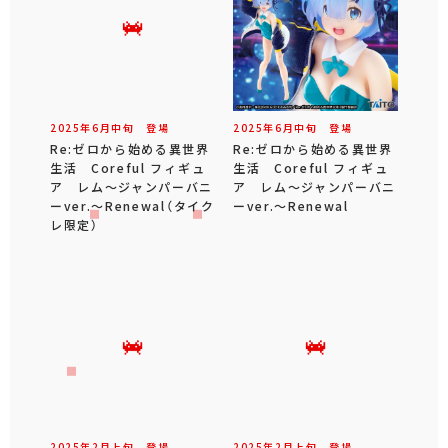
2025年
6
月
中旬
登場
2025年
6
月
中旬
登場
Re:ゼロから始める異世界
Re:ゼロから始める異世界
生活 Coreful フィギュ
生活 Coreful フィギュ
ア レム～ジャンパーバニ
ア レム～ジャンパーバニ
ーver.～Renewal（タイク
ーver.～Renewal
レ限定）
2025年
2
月
上旬
登場
2025年
2
月
上旬
登場