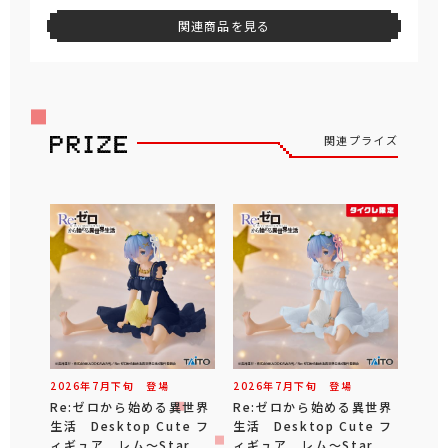
関連商品を見る
関連プライズ
2026年
7
月
下旬
登場
2026年
7
月
下旬
登場
Re:ゼロから始める異世界
Re:ゼロから始める異世界
生活 Desktop Cute フ
生活 Desktop Cute フ
ィギュア レム～Star
ィギュア レム～Star