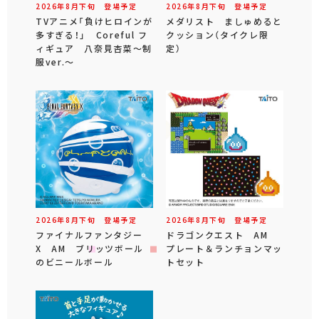
2026年
8
月
下旬
登場予定
2026年
8
月
下旬
登場予定
TVアニメ「負けヒロインが
メダリスト ましゅめると
多すぎる！」 Coreful フ
クッション（タイクレ限
ィギュア 八奈見杏菜～制
定）
服ver.～
2026年
8
月
下旬
登場予定
2026年
8
月
下旬
登場予定
ファイナルファンタジー
ドラゴンクエスト AM
X AM ブリッツボール
プレート＆ランチョンマッ
のビニールボール
トセット