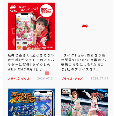
坂井仁香さん（超ときめき♡
「タイクレ」が、あおぎり高
宣伝部）がタイトーのアンバ
校所属VTuberの音霊魂子、
サダーに就任！タイクレの
栗駒こまるによる「たまこ
WEB CMが8月1日よ...
ま」初のプライズを7...
プライズ・グッズ
2026.07.31
プライズ・グッズ
2026.07.09