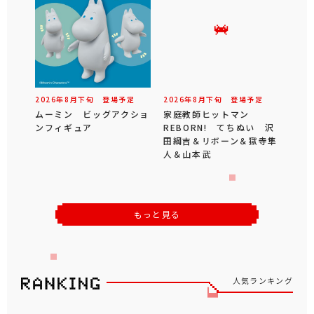
2026年
8
月
下旬
登場予定
2026年
8
月
下旬
登場予定
ムーミン ビッグアクショ
家庭教師ヒットマン
ンフィギュア
REBORN! てちぬい 沢
田綱吉＆リボーン＆獄寺隼
人＆山本武
もっと見る
人気ランキング