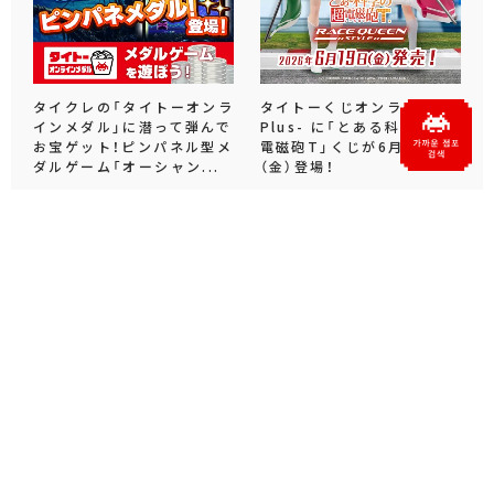
タイクレの「タイトーオンラ
タイトーくじオンライン -
インメダル」に潜って弾んで
Plus- に「とある科学の超
お宝ゲット！ピンパネル型メ
電磁砲T」くじが6月19日
ダルゲーム「オーシャン...
（金）登場！
プライズ・グッズ
2026.06.25
プライズ・グッズ
2026.06.12
공식 소셜 미디어
X
Facebook
YouTube
Instagram
note