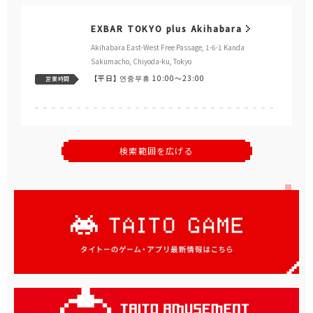
EXBAR TOKYO plus Akihabara
Akihabara East-West Free Passage, 1-6-1 Kanda
Sakumacho, Chiyoda-ku, Tokyo
【平日】
연중무휴 10:00～23:00
営業時間
検索範囲を広げる