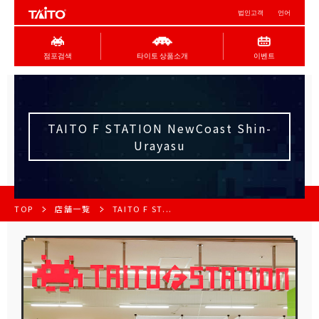
법인고객
언어
점포검색
타이토 상품소개
이벤트
TAITO F STATION NewCoast Shin-
Urayasu
TOP
店舗一覧
TAITO F ST...