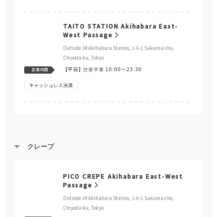
TAITO STATION Akihabara East-
West Passage
Outside JR Akihabara Station, 1-6-1 Sakuma-cho,
Chiyoda-ku, Tokyo
【平日】
연중무휴 10:00～23:30
営業時間
キャッシュレス決済
クレープ
PICO CREPE Akihabara East-West
Passage
Outside JR Akihabara Station, 1-6-1 Sakuma-cho,
Chiyoda-ku, Tokyo