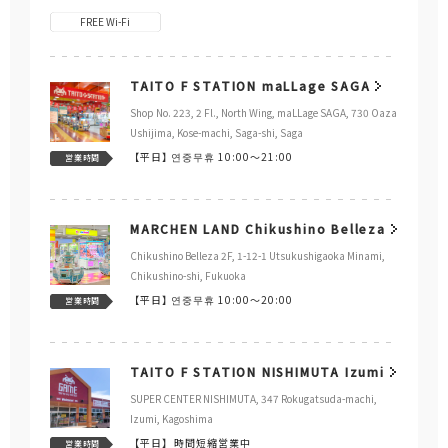
FREE Wi-Fi
TAITO F STATION maLLage SAGA
Shop No. 223, 2 Fl., North Wing, maLLage SAGA, 730 Oaza
Ushijima, Kose-machi, Saga-shi, Saga
【平日】
연중무휴 10:00～21:00
営業時間
MARCHEN LAND Chikushino Belleza
Chikushino Belleza 2F, 1-12-1 Utsukushigaoka Minami,
Chikushino-shi, Fukuoka
【平日】
연중무휴 10:00～20:00
営業時間
TAITO F STATION NISHIMUTA Izumi
SUPER CENTER NISHIMUTA, 347 Rokugatsuda-machi,
Izumi, Kagoshima
【平日】
時間短縮営業中
営業時間