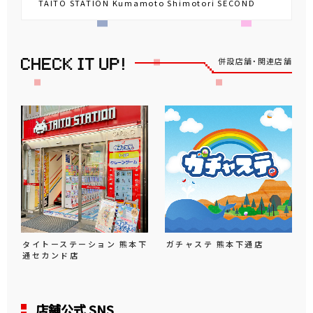
TAITO STATION Kumamoto Shimotori SECOND
併設店舗・関連店舗
タイトーステーション 熊本下
ガチャステ 熊本下通店
通セカンド店
店舗公式 SNS