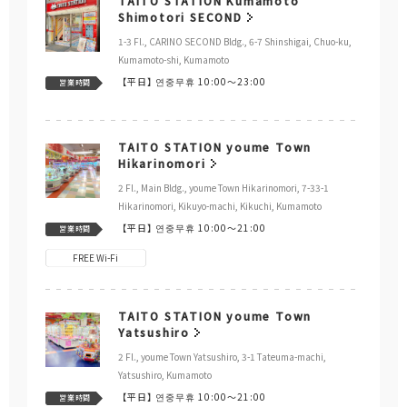
TAITO STATION Kumamoto
Shimotori SECOND
1-3 Fl., CARINO SECOND Bldg., 6-7 Shinshigai, Chuo-ku,
Kumamoto-shi, Kumamoto
【平日】
연중무휴 10:00～23:00
営業時間
TAITO STATION youme Town
Hikarinomori
2 Fl., Main Bldg., youme Town Hikarinomori, 7-33-1
Hikarinomori, Kikuyo-machi, Kikuchi, Kumamoto
【平日】
연중무휴 10:00～21:00
営業時間
FREE Wi-Fi
TAITO STATION youme Town
Yatsushiro
2 Fl., youme Town Yatsushiro, 3-1 Tateuma-machi,
Yatsushiro, Kumamoto
【平日】
연중무휴 10:00～21:00
営業時間