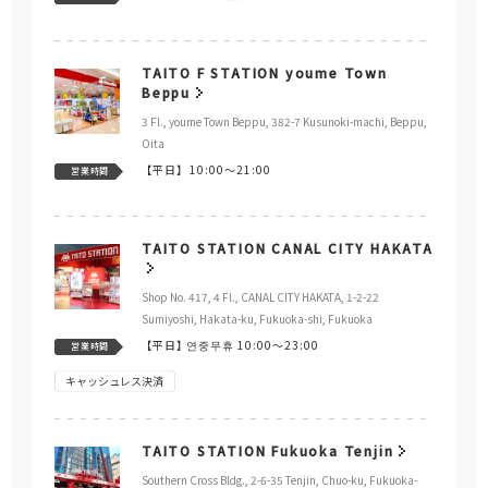
TAITO F STATION youme Town
Beppu
3 Fl., youme Town Beppu, 382-7 Kusunoki-machi, Beppu,
Oita
【平日】
10:00～21:00
営業時間
TAITO STATION CANAL CITY HAKATA
Shop No. 417, 4 Fl., CANAL CITY HAKATA, 1-2-22
Sumiyoshi, Hakata-ku, Fukuoka-shi, Fukuoka
【平日】
연중무휴 10:00～23:00
営業時間
キャッシュレス決済
TAITO STATION Fukuoka Tenjin
Southern Cross Bldg., 2-6-35 Tenjin, Chuo-ku, Fukuoka-