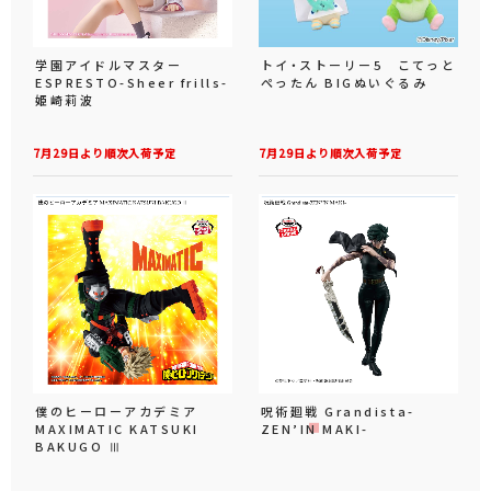
学園アイドルマスター
トイ・ストーリー5 こてっと
ESPRESTO-Sheer frills-
ぺったん BIGぬいぐるみ
姫崎莉波
7月29日より順次入荷予定
7月29日より順次入荷予定
僕のヒーローアカデミア
呪術廻戦 Grandista-
MAXIMATIC KATSUKI
ZEN’IN MAKI-
BAKUGO Ⅲ