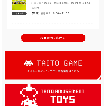
3480-101 Nagaoka, Ibaraki-machi, Higashiibaraki-gun,
Ibaraki
【平日】
연중무휴 10:00～21:00
営業時間
検索範囲を広げる