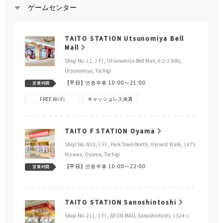
ゲームセンター
TAITO STATION Utsunomiya Bell
Mall
Shop No. 11, 2 Fl., Utsunomiya Bell Mall, 6-2-1 Yoto,
Utsunomiya, Tochigi
【平日】
연중무휴 10:00～21:00
営業時間
FREE Wi-Fi
キャッシュレス決済
TAITO F STATION Oyama
Shop No. N10, 1 Fl., Park Town North, Harvest Walk, 1475
Kizawa, Oyama, Tochigi
【平日】
연중무휴 10:00～22:00
営業時間
TAITO STATION Sanoshintoshi
Shop No. 211, 2 Fl., AEON MALL Sanoshintoshi, 1324-1