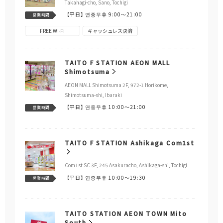
Takahagi-cho, Sano, Tochigi
【平日】
연중무휴 9:00～21:00
営業時間
FREE Wi-Fi
キャッシュレス決済
TAITO F STATION AEON MALL
Shimotsuma
AEON MALL Shimotsuma 2F, 972-1 Horikome,
Shimotsuma-shi, Ibaraki
【平日】
연중무휴 10:00～21:00
営業時間
TAITO F STATION Ashikaga Com1st
Com1st SC 3F, 245 Asakuracho, Ashikaga-shi, Tochigi
【平日】
연중무휴 10:00～19:30
営業時間
TAITO STATION AEON TOWN Mito
South