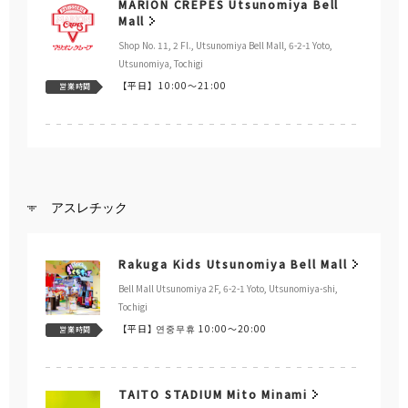
MARION CREPES Utsunomiya Bell
Mall
Shop No. 11, 2 Fl., Utsunomiya Bell Mall, 6-2-1 Yoto,
Utsunomiya, Tochigi
【平日】
10:00～21:00
営業時間
アスレチック
Rakuga Kids Utsunomiya Bell Mall
Bell Mall Utsunomiya 2F, 6-2-1 Yoto, Utsunomiya-shi,
Tochigi
【平日】
연중무휴 10:00～20:00
営業時間
TAITO STADIUM Mito Minami