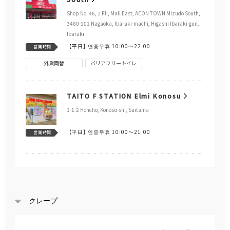
Shop No. 46, 1 Fl., Mall East, AEON TOWN Mizudo South,
3480-101 Nagaoka, Ibaraki-machi, Higashi Ibaraki-gun,
Ibaraki
【平日】
연중무휴 10:00～22:00
営業時間
外貨両替
バリアフリートイレ
TAITO F STATION Elmi Konosu
1-1-2 Honcho, Konosu-shi, Saitama
【平日】
연중무휴 10:00～21:00
営業時間
クレープ