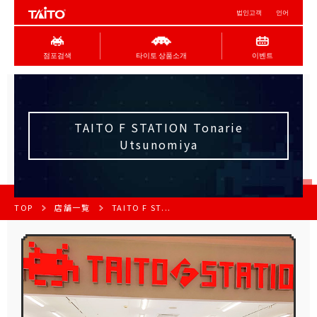
법인고객
언어
점포검색
타이토 상품소개
이벤트
TAITO F STATION Tonarie
Utsunomiya
TOP
店舗一覧
TAITO F ST...