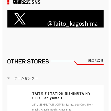
店舗公式 SNS
＠Taito_kagoshima
周辺の店舗
ゲームセンター
TAITO F STATION NISHIMUTA N's
CITY Taniyama
2 Fl., NISHIMUTA N's CITY Taniyama, 5-35 Oroshihon-
machi, Kagoshima-shi, Kagoshima