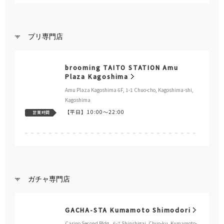
プリ専門店
brooming TAITO STATION Amu
Plaza Kagoshima
Amu Plaza Kagoshima 6F, 1-1 Chuo-cho, Kagoshima-shi,
Kagoshima
【平日】
10:00～22:00
営業時間
ガチャ専門店
GACHA-STA Kumamoto Shimodori
Carino Second Bldg., 6-7 Shinshigai, Chuo-ku, Kumamoto-