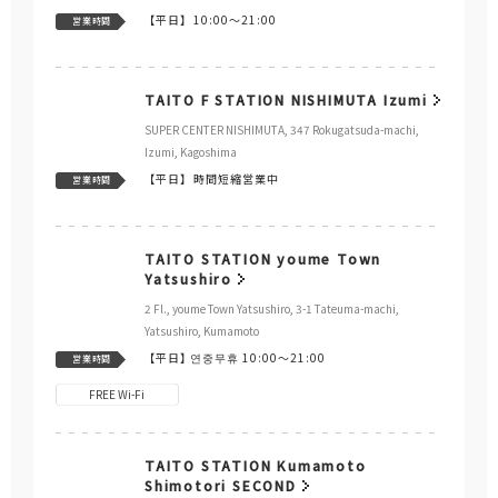
【平日】
10:00～21:00
営業時間
TAITO F STATION NISHIMUTA Izumi
SUPER CENTER NISHIMUTA, 347 Rokugatsuda-machi,
Izumi, Kagoshima
【平日】
時間短縮営業中
営業時間
TAITO STATION youme Town
Yatsushiro
2 Fl., youme Town Yatsushiro, 3-1 Tateuma-machi,
Yatsushiro, Kumamoto
【平日】
연중무휴 10:00～21:00
営業時間
FREE Wi-Fi
TAITO STATION Kumamoto
Shimotori SECOND