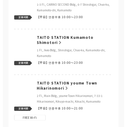
1-3 Fl., CARINO SECOND Bldg., 6-7 Shinshigai, Chuo-ku,
Kumamoto-shi, Kumamoto
【平日】
연중무휴 10:00～23:00
営業時間
TAITO STATION Kumamoto
Shimotori
1 Fl., Ikeo Bldg., Shinshigai, Chuo-ku, Kumamoto-shi,
Kumamoto
【平日】
연중무휴 10:00～23:00
営業時間
TAITO STATION youme Town
Hikarinomori
2 Fl., Main Bldg., youme Town Hikarinomori, 7-33-1
Hikarinomori, Kikuyo-machi, Kikuchi, Kumamoto
【平日】
연중무휴 10:00～21:00
営業時間
FREE Wi-Fi