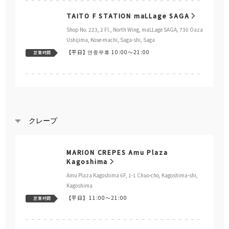
TAITO F STATION maLLage SAGA
Shop No. 223, 2 Fl., North Wing, maLLage SAGA, 730 Oaza
Ushijima, Kose-machi, Saga-shi, Saga
【平日】
연중무휴 10:00～21:00
営業時間
クレープ
MARION CREPES Amu Plaza
Kagoshima
Amu Plaza Kagoshima 6F, 1-1 Chuo-cho, Kagoshima-shi,
Kagoshima
【平日】
11:00～21:00
営業時間