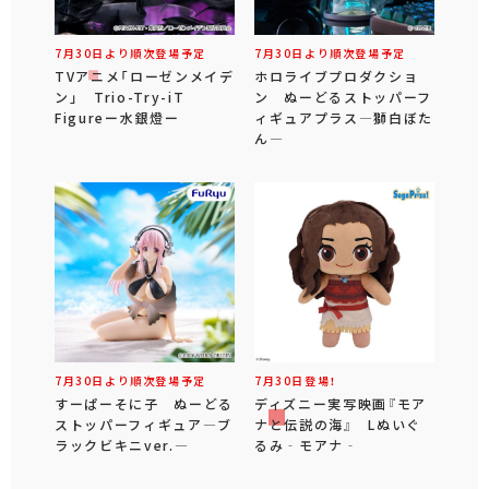
7月30日より順次登場予定
7月30日より順次登場予定
TVアニメ「ローゼンメイデ
ホロライブプロダクショ
ン」 Trio-Try-iT
ン ぬーどるストッパーフ
Figureー水銀燈ー
ィギュアプラス―獅白ぼた
ん―
7月30日より順次登場予定
7月30日登場！
すーぱーそに子 ぬーどる
ディズニー実写映画『モア
ストッパーフィギュア―ブ
ナと伝説の海』 Lぬいぐ
ラックビキニver.―
るみ‐モアナ‐