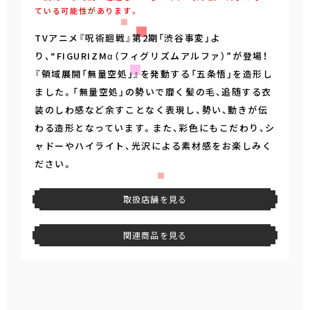
ている可能性があります。
TVアニメ『呪術廻戦』第2期「渋谷事変」よ
り、“FIGURIZMα（フィグリズムアルファ）”が登場！
『領域展開「無量空処」』を発動する「五条悟」を造形し
ました。「無量空処」の勢いで靡く髪の毛、追随する衣
装のしわ感など余すことなく表現し、勢い、動きが伝
わる造形となっています。また、彩色にもこだわり、シ
ャドーやハイライト、光沢による素材感をお楽しみく
ださい。
取扱店舗を見る
関連商品を見る