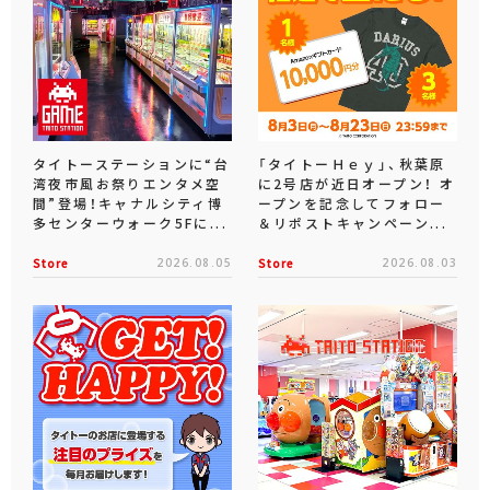
タイトーステーションに“台
「タイトーＨｅｙ」、秋葉原
湾夜市風お祭りエンタメ空
に2号店が近日オープン！ オ
間”登場！キャナルシティ博
ープンを記念してフォロー
多センターウォーク5Fに...
＆リポストキャンペーン...
Store
2026.08.05
Store
2026.08.03