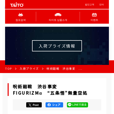
법인고객
언어
점포검색
타이토 상품소개
이벤트
入荷プライズ情報
TOP
入荷プライズ
呪術廻戦 渋谷事変 ...
呪術廻戦 渋谷事変
FIGURIZMα “五条悟”無量空処