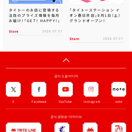
タイトーのお店に登場する
「タイトーステーション イ
注目のプライズ情報を毎月
オン春日井店」8月1日（土）
お届け！「GET！ HAPPY！」
グランドオープン！
Store
2026.07.31
Store
2026.07.31
공식 소셜 미디어
X
Facebook
YouTube
Instagram
note
공식 생방송・아카이브