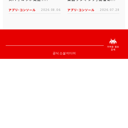
アプリ･コンソール
2026.08.06
アプリ･コンソール
2026.07.28
공식 소셜 미디어
X
Facebook
YouTube
Instagram
note
공식 생방송・아카이브
TAITO LIVE
ZUNTATA
70th
CHANNEL
anniv.
TAITO
CHANNEL
TOP PAGE
법인고객