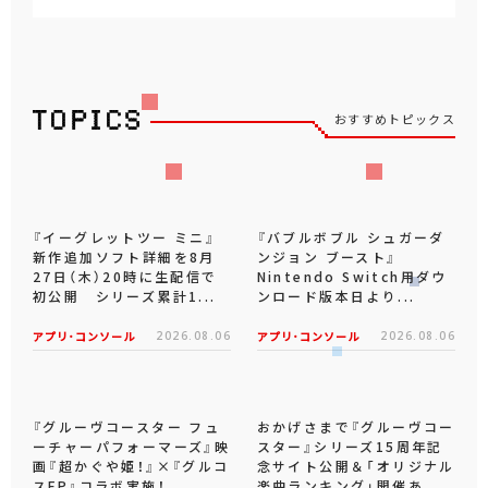
おすすめトピックス
『イーグレットツー ミニ』
『バブルボブル シュガーダ
新作追加ソフト詳細を8月
ンジョン ブースト』
27日（木）20時に生配信で
Nintendo Switch用ダウ
初公開 シリーズ累計1...
ンロード版本日より...
アプリ･コンソール
2026.08.06
アプリ･コンソール
2026.08.06
『グルーヴコースター フュ
おかげさまで『グルーヴコー
ーチャーパフォーマーズ』映
スター』シリーズ15周年記
画『超かぐや姫！』×『グルコ
念サイト公開＆「オリジナル
スFP』コラボ実施！...
楽曲ランキング」開催あ...