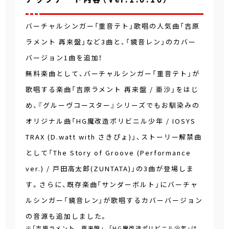
バーチャルシンガー「重音テト」歌唱の人気曲「吉原
ラメント 再来盤」など3曲と、「鏡音レン」のカバー
バージョン1曲を追加！
無料楽曲として、バーチャルシンガー「重音テト」が
歌唱する楽曲「吉原ラメント 再来盤 / 亜沙」をはじ
め、『グルーヴコースター』シリーズでもお馴染みの
オリジナル曲「HG魔改造ポリビニル少年 / IOSYS
TRAX (D.watt with さきぴょ)」、ストーリー解禁曲
として「The Story of Groove (Performance
ver.) / 戸田高太郎(ZUNTATA)」の3曲が登場しま
す。さらに、既存楽曲「サンダーボルト」にバーチャ
ルシンガー「鏡音レン」が歌唱するカバーバージョン
の音源も追加しました。
※「吉原ラメント 再来盤」、「HG魔改造ポリビニル少年」は