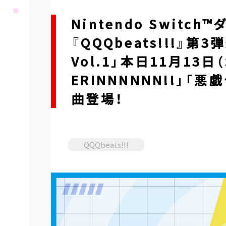
Nintendo Swit
『QQQbeats!!!』
Vol.1」本日11月13日（
ERINNNNNN!!」
曲登場！
QQQbeats!!!