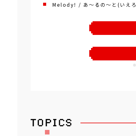
Melody! / あ～るの～と(いえ