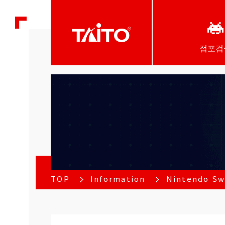
점포검
TOP
Information
Nintendo 