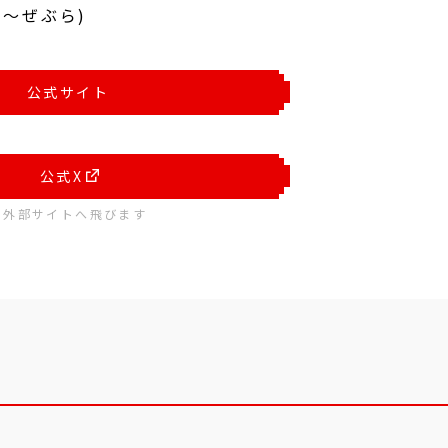
ろ～ぜぶら)
公式サイト
公式X
※外部サイトへ飛びます