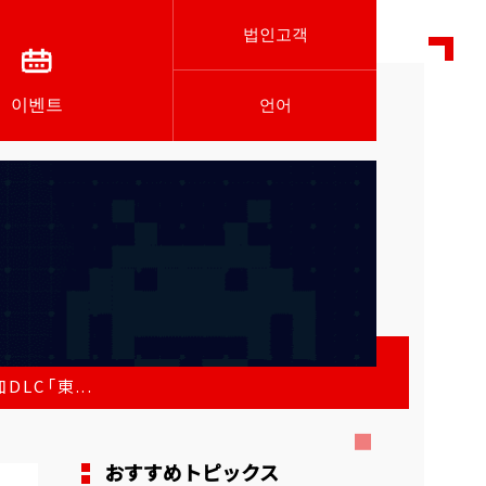
법인고객
이벤트
언어
LC「東...
おすすめトピックス