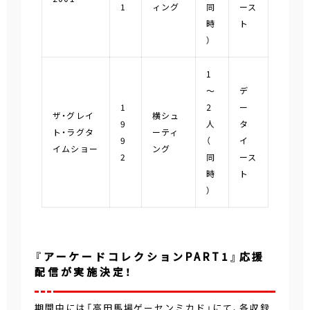
1
ィング
同
ース
時
ト
）
1
～
デ
1
2
ー
ザ・グレイ
横シュ
9
人
タ
ト・ラグタ
ーティ
9
（
イ
イムショー
ング
2
同
ース
時
ト
）
『アーケードコレクションPART1』応援
配信が実施決定！
期間中には「高田馬場ゲーセンミカド」にて、各収録