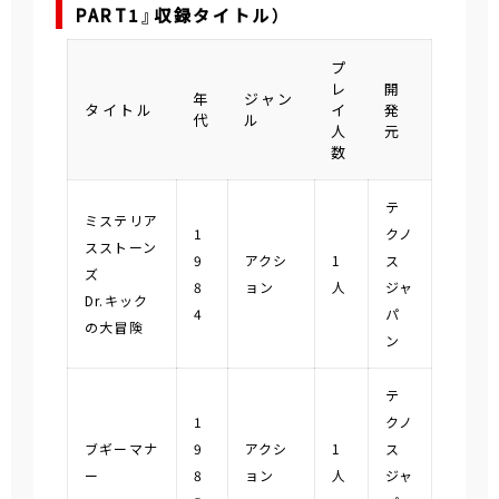
PART1』収録タイトル）
プ
レ
開
年
ジャン
タイトル
イ
発
代
ル
人
元
数
テ
ミステリア
1
クノ
スストーン
9
アクシ
1
ス
ズ
8
ョン
人
ジャ
Dr.キック
4
パ
の大冒険
ン
テ
1
クノ
ブギーマナ
9
アクシ
1
ス
ー
8
ョン
人
ジャ