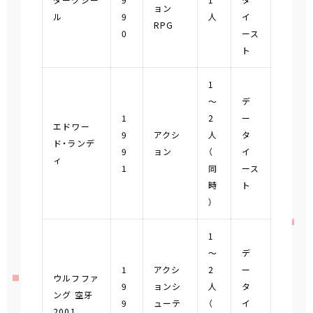
ダークシー
9
1
タ
ョン
ル
9
人
イ
RPG
0
ース
ト
1
～
デ
1
2
ー
エドワー
9
アクシ
人
タ
ド・ランデ
9
ョン
（
イ
ィ
1
同
ース
時
ト
）
1
～
デ
1
アクシ
2
ー
ウルフファ
9
ョンシ
人
タ
ング 空牙
9
ューテ
（
イ
2001