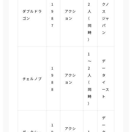
1
2
クノ
ダブルドラ
9
アクシ
人
ス
ゴン
8
ョン
（
ジャ
7
同
パ
時
ン
）
1
～
デ
1
2
ー
9
アクシ
人
タ
チェルノブ
8
ョン
（
イ
8
同
ース
時
ト
）
デ
1
ー
アクシ