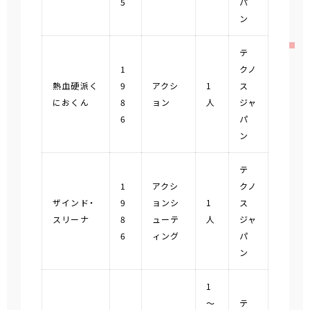
5
パ
ン
テ
1
クノ
熱血硬派く
9
アクシ
1
ス
におくん
8
ョン
人
ジャ
6
パ
ン
テ
1
アクシ
クノ
ザインド・
9
ョンシ
1
ス
スリーナ
8
ューテ
人
ジャ
6
ィング
パ
ン
1
～
テ