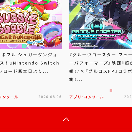
ルボブル シュガーダンジョ
『グルーヴコースター フュ
スト』Nintendo Switch
ーパフォーマーズ』映画『超
ンロード版本日より...
姫！』×『グルコスFP』コラ
施！...
コンソール
2026.08.06
アプリ･コンソール
202