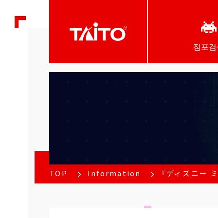
점포검
TOP
Information
『ディズニー ミ