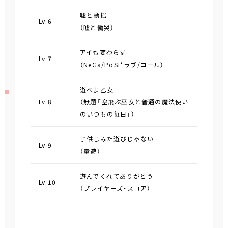
嘘と動揺
Lv.6
（嘘と慟哭）
アイも変わらず
Lv.7
（NeGa/PoSi*ラブ/コール）
遊べよ乙女
Lv.8
（無題「空飛ぶ巫女と普通の魔法使い
のいつもの毎日」）
子供じみた遊びじゃない
Lv.9
（童遊）
遊んでくれてありがとう
Lv.10
（プレイヤーズ・スコア）