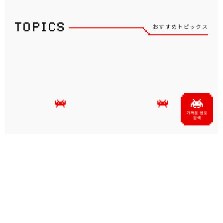
おすすめトピックス
『イーグレットツー ミニ』
『バブルボブル シュガーダ
新作追加ソフト詳細を8月
ンジョン ブースト』
27日（木）20時に生配信で
Nintendo Switch用ダウ
初公開 シリーズ累計1...
ンロード版本日より...
アプリ･コンソール
2026.08.06
アプリ･コンソール
2026.08.06