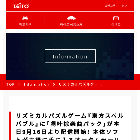
법인고객
언어
점포검색
타이토 상품소개
이벤트
Information
TOP
Information
リズミカルパズルゲー...
リズミカルパズルゲーム『東方スペル
バブル』に「凋叶棕楽曲パック」が本
日9月16日より配信開始！ 本体ソフ