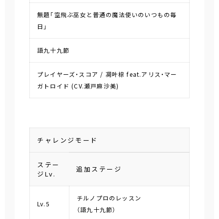
無題「空飛ぶ巫女と普通の魔法使いのいつもの毎
日」
語九十九節
プレイヤーズ・スコア / 凋叶棕 feat.アリス・マー
ガトロイド (CV.瀬戸麻沙美)
チャレンジモード
ステー
追加ステージ
ジLv.
チルノプロのレッスン
Lv.5
（語九十九節）