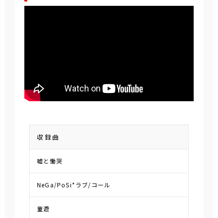
収録曲
嘘と慟哭
NeGa/PoSi*ラブ/コール
童遊