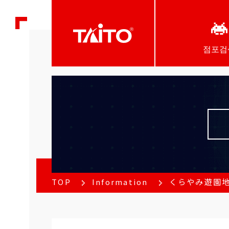
점포검
TOP
Information
くらやみ遊園地