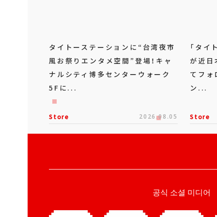
タイトーステーションに“台湾夜市
「タイ
風お祭りエンタメ空間”登場！キャ
が近日
ナルシティ博多センターウォーク
てフォ
5Fに...
ン...
Store
2026.08.05
Store
공식 소셜 미디어