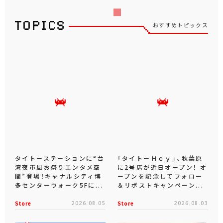
おすすめトピックス
タイトーステーションに“台
「タイトーＨｅｙ」、秋葉原
湾夜市風お祭りエンタメ空
に2号店が近日オープン！ オ
間”登場！キャナルシティ博
ープンを記念してフォロー
多センターウォーク5Fに...
＆リポストキャンペーン...
Store
2026.08.05
Store
2026.08.03