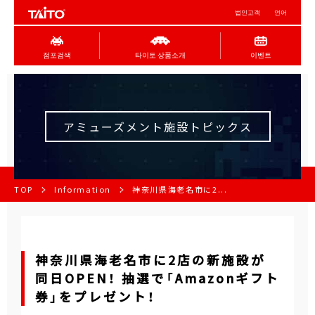
법인고객
언어
점포검색
타이토 상품소개
이벤트
アミューズメント施設トピックス
TOP
Information
神奈川県海老名市に2...
神奈川県海老名市に2店の新施設が
同日OPEN！ 抽選で「Amazonギフト
券」をプレゼント！